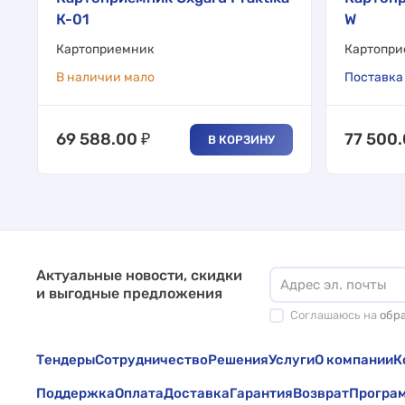
К-01
W
Картоприемник
Картопри
В наличии мало
Поставка 
69 588.00
₽
77 500
В КОРЗИНУ
Актуальные новости, скидки
и выгодные предложения
Соглашаюсь на
обр
Тендеры
Сотрудничество
Решения
Услуги
О компании
К
Поддержка
Оплата
Доставка
Гарантия
Возврат
Програм