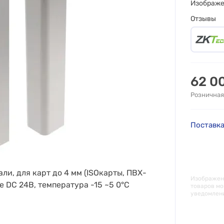
Изображ
Отзывы
62 0
Розничная
Поставка
и, для карт до 4 мм (ISOкарты, ПВХ-
Изображени
е DC 24В, температура -15 ~5 0°C
товаров мо
уведомлен