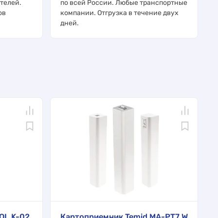
телей.
по всей России. Любые транспортные
ов
компании. Отгрузка в течение двух
дней.
QL K-02
Картоприемник Temid MA-PT7 W