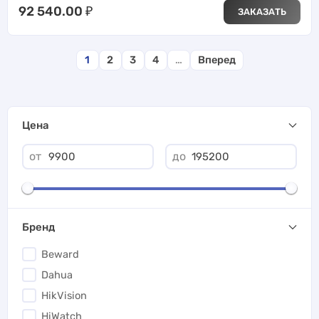
92 540.00
₽
ЗАКАЗАТЬ
1
2
3
4
…
Вперед
Цена
от
до
Бренд
Beward
Dahua
HikVision
HiWatch