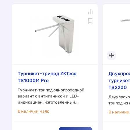
Турникет-трипод ZKTeco
Двухпро
TS1000M Pro
турникет
TS2200
Турникет-трипод однопроходной
вариант с антипаникой и LED-
Двухпрохо
индикацией, изготовленный...
трипод из
В наличии мало
В наличии