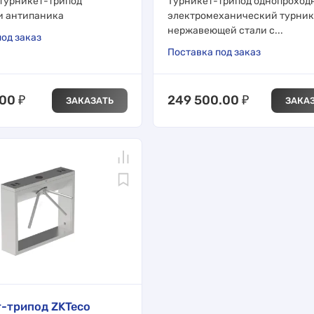
турникет-трипод
Турникет-трипод однопроход
и антипаника
электромеханический турник
нержавеющей стали с...
од заказ
Поставка под заказ
.00
₽
249 500.00
₽
ЗАКАЗАТЬ
ЗАКА
-трипод ZKTeco