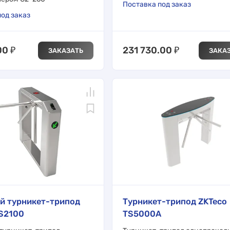
Поставка под заказ
од заказ
00
₽
231 730.00
₽
ЗАКАЗАТЬ
ЗАКА
й турникет-трипод
Турникет-трипод ZKTeco
TS2100
TS5000A