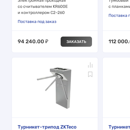
Электронная проходная
Тумбовый 
со считывателем KR600E
с планкам
и контроллером C2–260
Поставка п
Поставка под заказ
94 240.00
₽
112 000
ЗАКАЗАТЬ
Турникет-трипод ZKTeco
Турникет