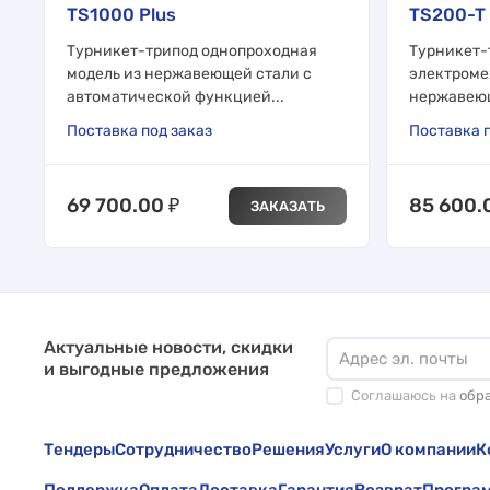
TS1000 Plus
TS200-T
Турникет-трипод однопроходная
Турникет-
модель из нержавеющей стали с
электроме
автоматической функцией...
нержавеющ
Поставка под заказ
Поставка п
69 700.00
₽
85 600.
ЗАКАЗАТЬ
Актуальные новости, скидки
и выгодные предложения
Соглашаюсь на
обр
Тендеры
Сотрудничество
Решения
Услуги
О компании
К
Поддержка
Оплата
Доставка
Гарантия
Возврат
Програм