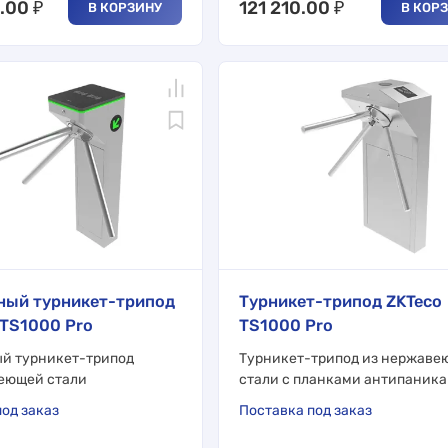
.00
₽
121 210.00
₽
В КОРЗИНУ
В КОР
ный турникет-трипод
Турникет-трипод ZKTeco
mTS1000 Pro
TS1000 Pro
й турникет-трипод
Турникет-трипод из нержаве
еющей стали
стали с планками антипаника
од заказ
Поставка под заказ