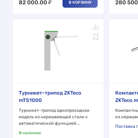
82 000.00
₽
280 500
В КОРЗИНУ
Турникет-трипод ZKTeco
Компакт
mTS1000
ZKTeco 
Турникет-трипод однопроходная
Компактны
модель из нержавеющей стали с
из нержав
автоматической функцией...
Поставка п
В наличии