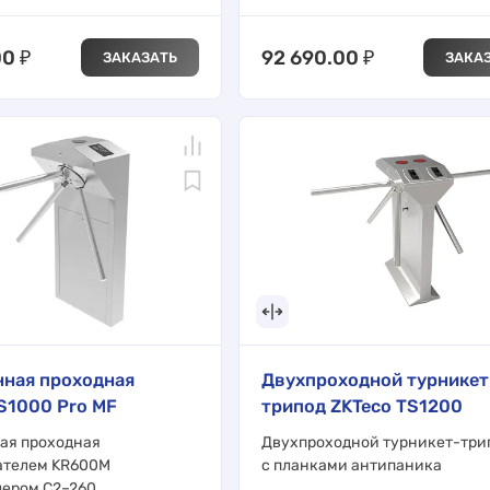
00
₽
92 690.00
₽
ЗАКАЗАТЬ
ЗАКА
нная проходная
Двухпроходной турникет
S1000 Pro MF
трипод ZKTeco TS1200
ая проходная
Двухпроходной турникет-три
ателем KR600M
с планками антипаника
лером C2–260