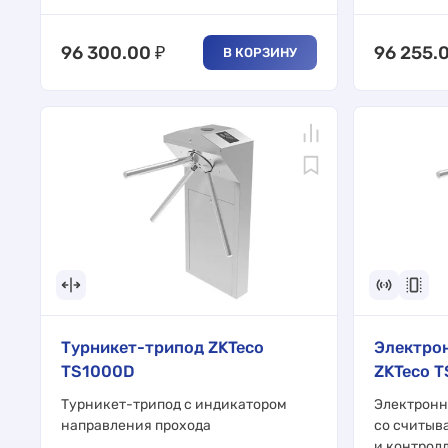
96 300.00
₽
96 255.
В КОРЗИНУ
Турникет-трипод ZKTeco
Электро
TS1000D
ZKTeco T
Турникет-трипод с индикатором
Электронн
направления прохода
со считыв
и контрол