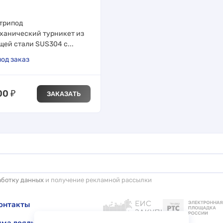
трипод
ханический турникет из
ей стали SUS304 с...
од заказ
00
₽
ЗАКАЗАТЬ
аботку данных
и получение рекламной рассылки
онтакты
ма лояльности